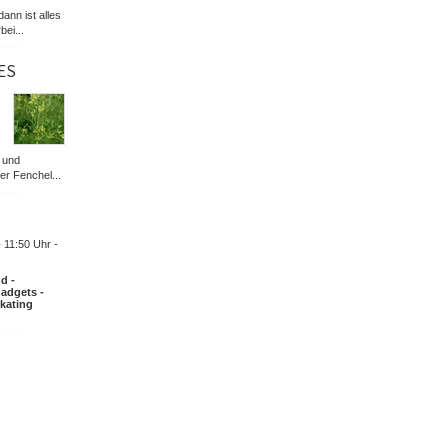
dann ist alles
bei...
ES
 und
er Fenchel...
-
11:50 Uhr -
d -
adgets -
Skating