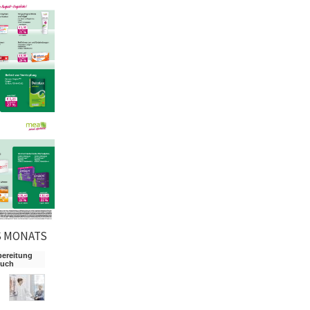
S MONATS
bereitung
such