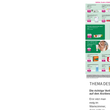
THEMA DE
Die richtige Vor
auf den Arztbe
Erst sitzt man
ewig im
Wartezimmer,
dann geht es