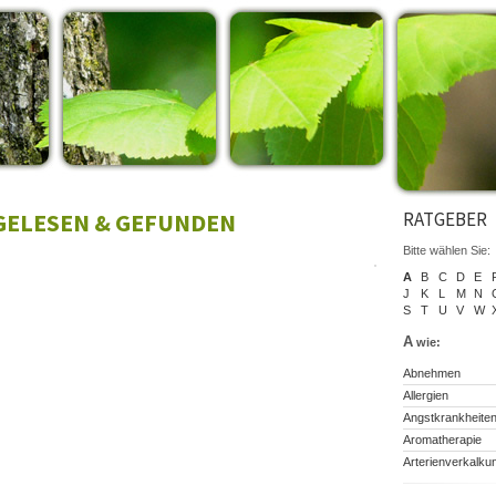
 GELESEN & GEFUNDEN
RATGEBER
Bitte wählen Sie:
A
B
C
D
E
J
K
L
M
N
S
T
U
V
W
A
wie:
Abnehmen
Allergien
Angstkrankheite
Aromatherapie
Arterienverkalku