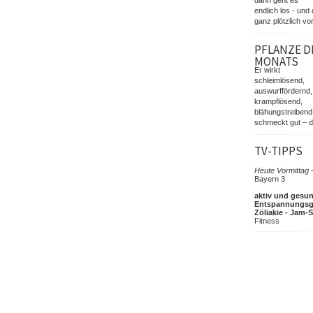
endlich los - und 
ganz plötzlich vor
PFLANZE D
MONATS
Er wirkt
schleimlösend,
auswurffördernd,
krampflösend,
blähungstreibend
schmeckt gut – d
TV-TIPPS
Heute Vormittag 
Bayern 3
aktiv und gesun
Entspannungsg
Zöliakie - Jam-
Fitness