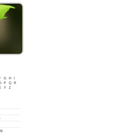
F
G
H
I
O
P
Q
R
X
Y
Z
n
ng