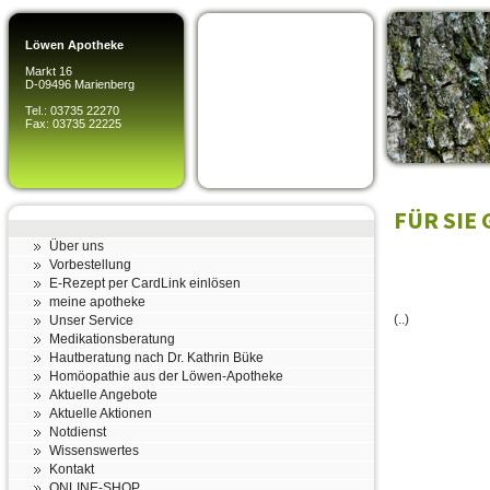
Löwen Apotheke
Markt 16
D-09496 Marienberg
Tel.: 03735 22270
Fax: 03735 22225
FÜR SIE
Über uns
Vorbestellung
E-Rezept per CardLink einlösen
meine apotheke
(..)
Unser Service
Medikationsberatung
Hautberatung nach Dr. Kathrin Büke
Homöopathie aus der Löwen-Apotheke
Aktuelle Angebote
Aktuelle Aktionen
Notdienst
Wissenswertes
Kontakt
ONLINE-SHOP