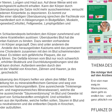
r Nieren, Lungen und Haut aus. Auf diese Weise wird ein
ichgewicht aufrecht erhalten. Kann der Körper durch
 Übersäuerung die Salze nicht mehr ausschwemmen, versucht
chiedenen Körperteile zu deponieren. Es kommt zur
Bei einer ständigen Übersäuerung sprechen die Fachleute von
manifestiert sich in Ablagerungen in Blutgefäßen, Muskeln,
egewebe(Cellulite), Fettgewebe, Lymphgefäßen und
n Schlackendepots behindern den Körper zunehmend und
dene Krankheiten auslösen: Übersäuertes Blut hat die
pontan Kalzium zu binden. Dazu werden vorhandene
 im Körper angezapft. Dies sind unter anderem die
 Anstelle des herausgelösten Kalziums wird das permanent
dene Cholesterin zusammen mit den im Blut schwimmenden
aut. Es bilden sich gefährliche Plaques, die zur
führen. Die Gefäße können vom Blut nur noch schwerlich
, erhöhter Blutdruck und Durchblutungsstörungen sind die
THEMA DE
rkt kann drohen. Außerdem werden durch den
ust die Vitalität von Knochen, Zähnen und Haaren, ja des
Die richtige Vor
, geschwächt.
auf den Arztbe
äuerung des Körpers helfen vor allem drei Mittel: Eine
Erst sitzt man
ellung hin zu mineralstoffreichem Gemüse und weg von
ewig im
kerreichen Nahrungsmitteln. Eine ausreichende Trinkmenge
Wartezimmer,
ium- und magnesiumreiches Mineralwasser), welche die
dann geht es
ine ausreichende "Säureverdünnung" im Blut und Gewebe ist
endlich los - und 
port von Schlackestoffen ermöglicht. Und schließlich
ganz plötzlich vor
 aus der Apotheke, welche helfen sollen, Säuren in Blut und
 neutralisieren und die entleerten Depots in Knochen,
der aufzufüllen.
PFLANZE D