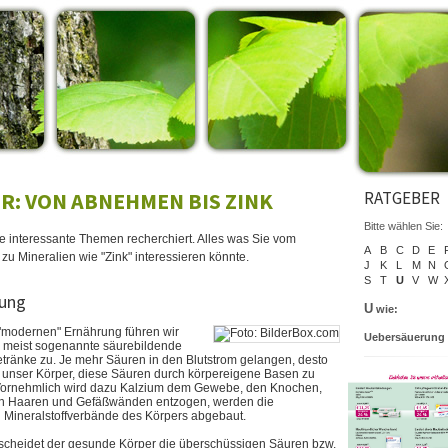
R: VON ABNEHMEN BIS ZINK
RATGEBER
Bitte wählen Sie:
ie interessante Themen recherchiert. Alles was Sie vom
A
B
C
D
E
zu Mineralien wie "Zink" interessieren könnte.
J
K
L
M
N
S
T
U
V
W
ung
U
wie:
 "modernen" Ernährung führen wir
Uebersäuerung
 meist sogenannte säurebildende
ränke zu. Je mehr Säuren in den Blutstrom gelangen, desto
ht unser Körper, diese Säuren durch körpereigene Basen zu
 Vornehmlich wird dazu Kalzium dem Gewebe, den Knochen,
n Haaren und Gefäßwänden entzogen, werden die
Mineralstoffverbände des Körpers abgebaut.
scheidet der gesunde Körper die überschüssigen Säuren bzw.