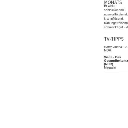
MONATS
Er wirkt
schleimlösend,
auswurffördernd,
krampflösend,
blähungstreibend
schmeckt gut – d
TV-TIPPS
Heute Abend -
20
MDR
Visite - Das
Gesundheitsma
(NDR)
Magazin