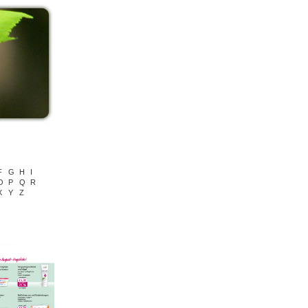
F
G
H
I
O
P
Q
R
X
Y
Z