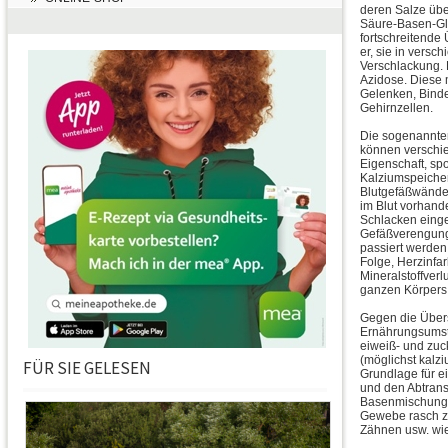
deren Salze übe
Säure-Basen-Gle
fortschreitende
er, sie in vers
Verschlackung. 
Azidose. Diese 
Gelenken, Bind
Gehirnzellen.
Die sogenannte
können verschie
Eigenschaft, s
Kalziumspeicher
Blutgefäßwände.
im Blut vorhan
Schlacken eingeb
Gefäßverengung 
passiert werden
Folge, Herzinfa
Mineralstoffverl
ganzen Körpers
Gegen die Übers
Ernährungsumst
eiweiß- und zuc
(möglichst kalz
FÜR SIE GELESEN
Grundlage für e
und den Abtrans
Basenmischungen
Gewebe rasch zu
Zähnen usw. wie