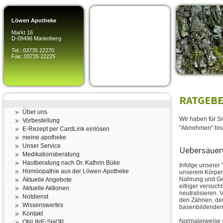
Löwen Apotheke
Markt 16
D-09496 Marienberg
Tel.: 03735 22270
Fax: 03735 22225
RATGEBE
Über uns
Wir haben für S
Vorbestellung
"Abnehmen" bis 
E-Rezept per CardLink einlösen
meine apotheke
Unser Service
Uebersäuer
Medikationsberatung
Hautberatung nach Dr. Kathrin Büke
Infolge unserer
Homöopathie aus der Löwen-Apotheke
unserem Körper
Nahrung und Get
Aktuelle Angebote
eifriger versuc
Aktuelle Aktionen
neutralisieren.
Notdienst
den Zähnen, de
Wissenswertes
basenbildenden 
Kontakt
Normalerweise 
ONLINE-SHOP