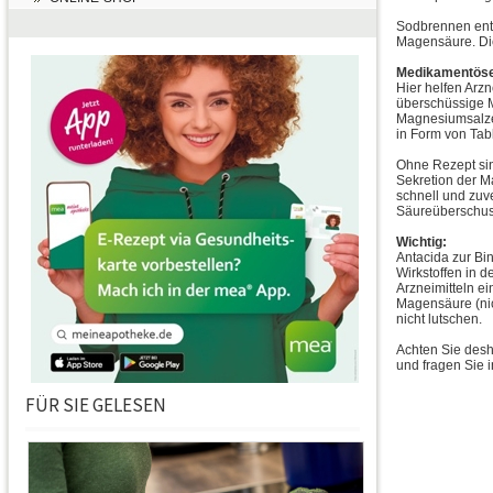
Sodbrennen ents
Magensäure. Die
Medikamentöse
Hier helfen Arzn
überschüssige 
Magnesiumsalze 
in Form von Tab
Ohne Rezept sin
Sekretion der M
schnell und zu
Säureüberschuss
Wichtig:
Antacida zur Bi
Wirkstoffen in d
Arzneimitteln e
Magensäure (nic
nicht lutschen.
Achten Sie des
und fragen Sie i
FÜR SIE GELESEN