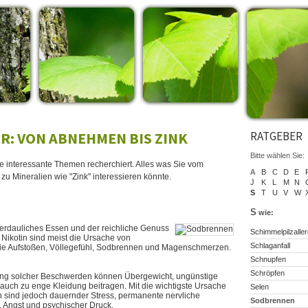
R: VON ABNEHMEN BIS ZINK
RATGEBER
Bitte wählen Sie:
ie interessante Themen recherchiert. Alles was Sie vom
A
B
C
D
E
zu Mineralien wie "Zink" interessieren könnte.
J
K
L
M
N
S
T
U
V
W
n
S
wie:
verdauliches Essen und der reichliche Genuss
Schimmelpilzaller
 Nikotin sind meist die Ursache von
Schlaganfall
e Aufstoßen, Völlegefühl, Sodbrennen und Magenschmerzen.
Schnupfen
Schröpfen
hung solcher Beschwerden können Übergewicht, ungünstige
 auch zu enge Kleidung beitragen. Mit die wichtigste Ursache
Selen
sind jedoch dauernder Stress, permanente nervliche
Sodbrennen
 Angst und psychischer Druck.