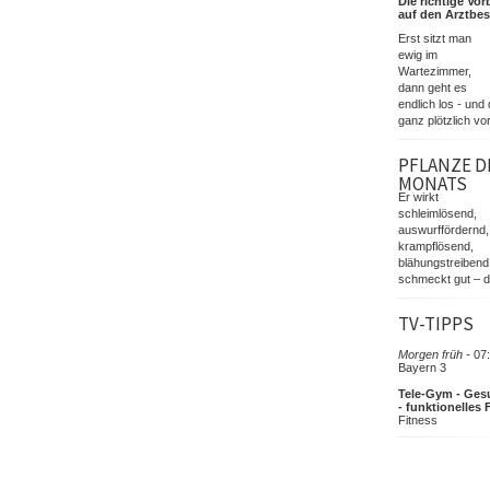
Die richtige Vor
auf den Arztbe
Erst sitzt man
ewig im
Wartezimmer,
dann geht es
endlich los - und 
ganz plötzlich vor
PFLANZE D
MONATS
Er wirkt
schleimlösend,
auswurffördernd,
krampflösend,
blähungstreibend
schmeckt gut – d
TV-TIPPS
Morgen früh -
07:
Bayern 3
Tele-Gym - Ges
- funktionelles 
Fitness