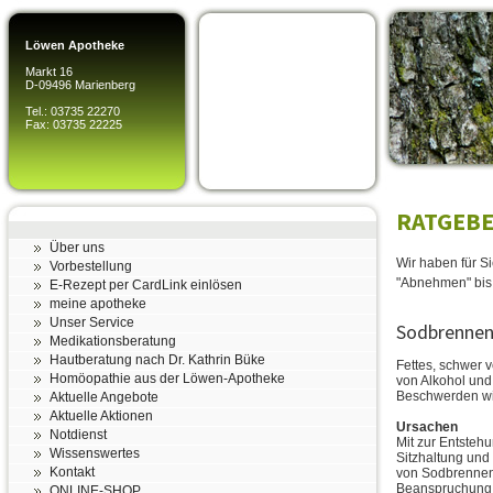
Löwen Apotheke
Markt 16
D-09496 Marienberg
Tel.: 03735 22270
Fax: 03735 22225
RATGEBE
Über uns
Wir haben für S
Vorbestellung
"Abnehmen" bis 
E-Rezept per CardLink einlösen
meine apotheke
Unser Service
Sodbrenne
Medikationsberatung
Hautberatung nach Dr. Kathrin Büke
Fettes, schwer 
Homöopathie aus der Löwen-Apotheke
von Alkohol und
Beschwerden wi
Aktuelle Angebote
Aktuelle Aktionen
Ursachen
Notdienst
Mit zur Entste
Wissenswertes
Sitzhaltung und
Kontakt
von Sodbrennen 
Beanspruchung,
ONLINE-SHOP