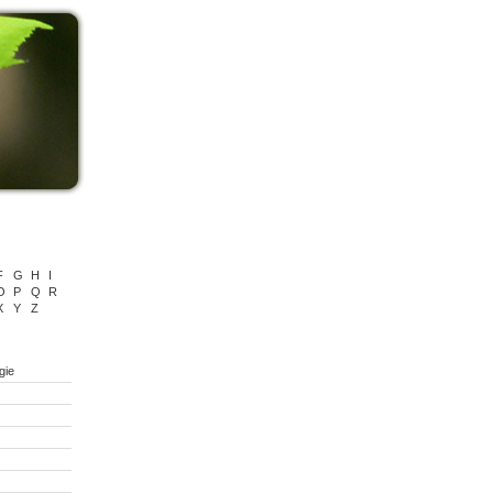
F
G
H
I
O
P
Q
R
X
Y
Z
gie