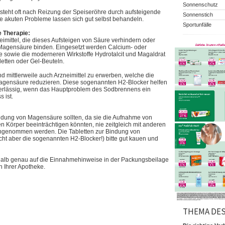
Sonnenschutz
teht oft nach Reizung der Speiseröhre durch aufsteigende
Sonnenstich
 akuten Probleme lassen sich gut selbst behandeln.
Sportunfälle
 Therapie:
eimittel, die dieses Aufsteigen von Säure verhindern oder
Magensäure binden. Eingesetzt werden Calcium- oder
sowie die moderneren Wirkstoffe Hydrotalcit und Magaldrat
letten oder Gel-Beuteln.
d mittlerweile auch Arzneimittel zu erwerben, welche die
agensäure reduzieren. Diese sogenannten H2-Blocker helfen
verlässig, wenn das Hauptproblem des Sodbrennens ein
 ist.
ndung von Magensäure sollten, da sie die Aufnahme von
en Körper beeinträchtigen könnten, nie zeitgleich mit anderen
ingenommen werden. Die Tabletten zur Bindung von
ht aber die sogenannten H2-Blocker!) bitte gut kauen und
halb genau auf die Einnahmehinweise in der Packungsbeilage
n Ihrer Apotheke.
THEMA DE