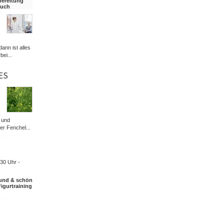
bereitung
such
dann ist alles
bei...
ES
 und
er Fenchel...
30 Uhr -
und & schön
Figurtraining