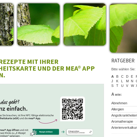
-REZEPTE MIT IHRER
RATGEBER
EITSKARTE UND DER MEA® APP
Bitte wählen Sie:
N.
A
B
C
D
E
J
K
L
M
N
S
T
U
V
W
A
wie:
Abnehmen
Allergien
Angstkrankheite
Aromatherapie
Arterienverkalku