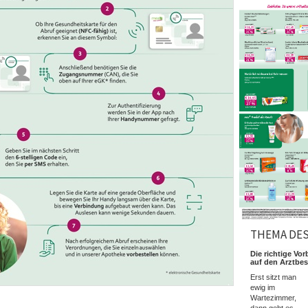
THEMA DE
Die richtige Vor
auf den Arztbe
Erst sitzt man
ewig im
Wartezimmer,
dann geht es