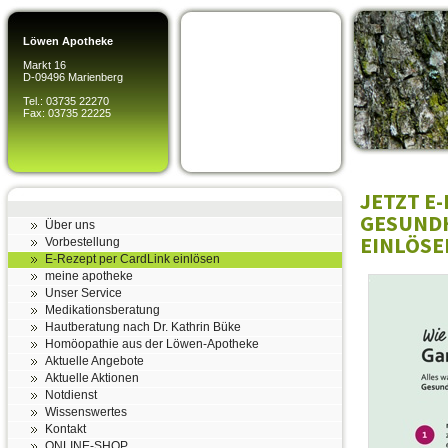
Löwen Apotheke
Markt 16
D-09496 Marienberg
Tel.: 03735 22270
Fax: 03735 22225
JETZT E
GESUNDH
Über uns
EINLÖSE
Vorbestellung
E-Rezept per CardLink einlösen
meine apotheke
Unser Service
Medikationsberatung
Hautberatung nach Dr. Kathrin Büke
Homöopathie aus der Löwen-Apotheke
Aktuelle Angebote
Aktuelle Aktionen
Notdienst
Wissenswertes
Kontakt
ONLINE-SHOP