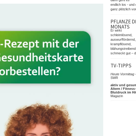
endlich los - und 
ganz plötzlich vor
PFLANZE D
MONATS
Er wirkt
schleimlösend,
auswurffördernd,
krampflösend,
blähungstreibend
schmeckt gut – d
TV-TIPPS
Heute Vormittag 
SWR
aktiv und gesu
Altern / Fitness
Blutdruck im Hi
Magazin