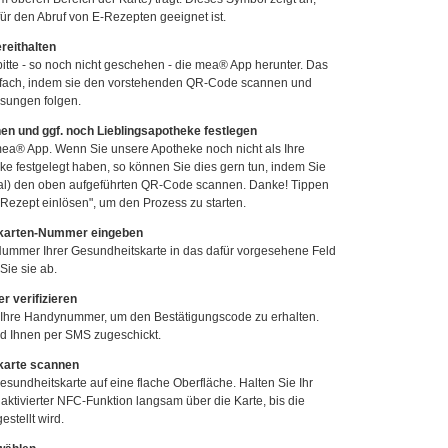
für den Abruf von E-Rezepten geeignet ist.
reithalten
bitte - so noch nicht geschehen - die mea® App herunter. Das
infach, indem sie den vorstehenden QR-Code scannen und
sungen folgen.
en und ggf. noch Lieblingsapotheke festlegen
mea® App. Wenn Sie unsere Apotheke noch nicht als Ihre
ke festgelegt haben, so können Sie dies gern tun, indem Sie
al) den oben aufgeführten QR-Code scannen. Danke! Tippen
-Rezept einlösen", um den Prozess zu starten.
skarten-Nummer eingeben
ummer Ihrer Gesundheitskarte in das dafür vorgesehene Feld
Sie sie ab.
 verifizieren
 Ihre Handynummer, um den Bestätigungscode zu erhalten.
d Ihnen per SMS zugeschickt.
karte scannen
sundheitskarte auf eine flache Oberfläche. Halten Sie Ihr
aktivierter NFC-Funktion langsam über die Karte, bis die
stellt wird.