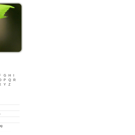
F
G
H
I
O
P
Q
R
X
Y
Z
n
ng