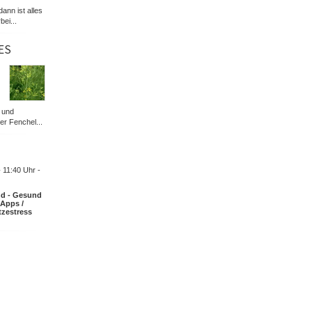
dann ist alles
bei...
ES
 und
er Fenchel...
-
11:40 Uhr -
nd - Gesund
-Apps /
tzestress