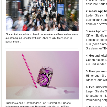
dass Ihre Karte 
2. mea® App be
Laden Sie sich 
gelingt ganz e
dann den Anwei
3. mea App öffn
Einsamkeit kann Menschen in jedem Alter treffen - selbst wenn
Öffnen Sie die 
sie ständig in Gesellschaft sind. Aber es gibt Menschen in
Lieblingsapothe
bestimmten...
nun (noch einm
Sie dann auf "E
4. Gesundheit
Geben Sie die N
ein und senden 
5. Handynummer
Hinterlegen Sie
Dieser Code wir
6. Gesundheits
Legen Sie die Ge
Smartphone mit 
Verbindung herge
Trinkpäckchen, Getränkedose und Kronkorken-Flasche
haben eines gemeinsam: Haben wir sie einmal geöffnet,