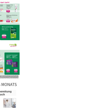
S MONATS
bereitung
such