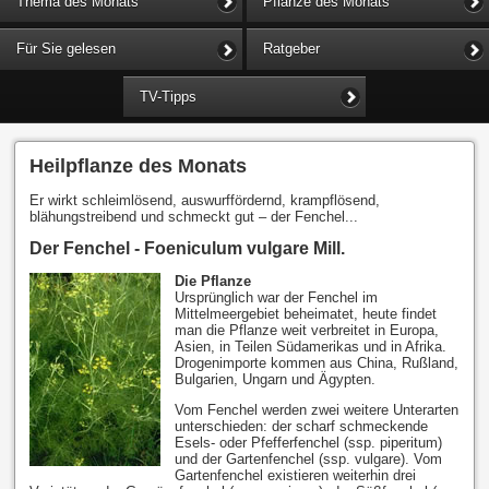
Thema des Monats
Pflanze des Monats
Für Sie gelesen
Ratgeber
TV-Tipps
Heilpflanze des Monats
Er wirkt schleimlösend, auswurffördernd, krampflösend,
blähungstreibend und schmeckt gut – der Fenchel...
Der Fenchel - Foeniculum vulgare Mill.
Die Pflanze
Ursprünglich war der Fenchel im
Mittelmeergebiet beheimatet, heute findet
man die Pflanze weit verbreitet in Europa,
Asien, in Teilen Südamerikas und in Afrika.
Drogenimporte kommen aus China, Rußland,
Bulgarien, Ungarn und Ägypten.
Vom Fenchel werden zwei weitere Unterarten
unterschieden: der scharf schmeckende
Esels- oder Pfefferfenchel (ssp. piperitum)
und der Gartenfenchel (ssp. vulgare). Vom
Gartenfenchel existieren weiterhin drei