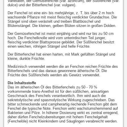
Varietäten, der Gemüsefenchel (var. azoricum), der Süßfenchel (var.
dulce) und der Bitterfenchel (var. vulgare).
Der Fenchel ist eine ein- bis mehrjährige, z. T. bis über 2 m hoch
wachsende Pflanze mit meist fleischig verdickter Grundachse. Die
Stängel sind oben verästelt und treiben Blattbüschel und
Blütenstängel. Die kleinen, gelben Blüten sitzen in großen Dolden.
Der Gemüsefenchel ist meist einjährig und wird nur bis zu 50 cm
hoch. Die Fenchelknolle wird vom unterirdischen Teil junger,
fleischig verdickter Blattsprosse gebildet. Der Süßfenchel besitzt
einen weichen, röhrigen Stängel und helle Früchte.
Der Bitterfenchel hat einen harten, mit Mark gefüllten Stängel und
kleine, dunkle Früchte.
Medizinisch verwendet werden die an Fenchon reichen Früchte des
Bitterfenchels und das daraus gewonnene ätherische Öl. Die
Früchte des Süßfenchels werden als Gewürz verwendet.
Die Inhaltsstoffe
Das im ätherischen Öl des Bitterfenchels zu 50 - 70 %
vorkommende trans-Anethol ist für den süßlichen, anisartigen
Geschmack des Fenchels verantwortlich. Ihm wird auch die
sekretolytische und spasmolytische Wirkung zugeschrieben. Das
bitter schmeckende und campherartig riechende Fenchon gibt dem
Fenchel die typische Note. Fenchon wirkt wachstumshemmend auf
Bakterien und Pilze. In höherer Dosierung wirkt es zentral erregend,
daher dürfen Fenchelzubereitungen mit hohem Fenchelgehalt
(Fenchelöle) nicht Kleinkindern und Säuglingen verabreicht werden.