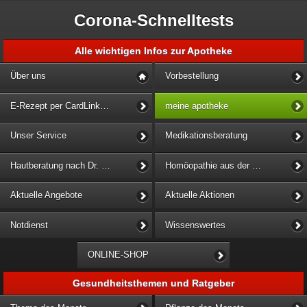
Corona-Schnelltests
Alle wichtigen Infos zur Apotheke
Über uns
Vorbestellung
E-Rezept per CardLink einlösen
meine apotheke
Unser Service
Medikationsberatung
Hautberatung nach Dr. Kathrin Büke
Homöopathie aus der Löwen-Apotheke
Aktuelle Angebote
Aktuelle Aktionen
Notdienst
Wissenswertes
ONLINE-SHOP
Gesundheitsthemen und Ratgeber