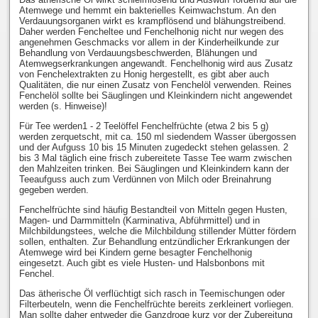
Atemwege und hemmt ein bakterielles Keimwachstum. An den
Verdauungsorganen wirkt es krampflösend und blähungstreibend.
Daher werden Fencheltee und Fenchelhonig nicht nur wegen des
angenehmen Geschmacks vor allem in der Kinderheilkunde zur
Behandlung von Verdauungsbeschwerden, Blähungen und
Atemwegserkrankungen angewandt. Fenchelhonig wird aus Zusatz
von Fenchelextrakten zu Honig hergestellt, es gibt aber auch
Qualitäten, die nur einen Zusatz von Fenchelöl verwenden. Reines
Fenchelöl sollte bei Säuglingen und Kleinkindern nicht angewendet
werden (s. Hinweise)!
Für Tee werden1 - 2 Teelöffel Fenchelfrüchte (etwa 2 bis 5 g)
werden zerquetscht, mit ca. 150 ml siedendem Wasser übergossen
und der Aufguss 10 bis 15 Minuten zugedeckt stehen gelassen. 2
bis 3 Mal täglich eine frisch zubereitete Tasse Tee warm zwischen
den Mahlzeiten trinken. Bei Säuglingen und Kleinkindern kann der
Teeaufguss auch zum Verdünnen von Milch oder Breinahrung
gegeben werden.
Fenchelfrüchte sind häufig Bestandteil von Mitteln gegen Husten,
Magen- und Darmmitteln (Karminativa, Abführmittel) und in
Milchbildungstees, welche die Milchbildung stillender Mütter fördern
sollen, enthalten. Zur Behandlung entzündlicher Erkrankungen der
Atemwege wird bei Kindern gerne besagter Fenchelhonig
eingesetzt. Auch gibt es viele Husten- und Halsbonbons mit
Fenchel.
Das ätherische Öl verflüchtigt sich rasch in Teemischungen oder
Filterbeuteln, wenn die Fenchelfrüchte bereits zerkleinert vorliegen.
Man sollte daher entweder die Ganzdroge kurz vor der Zubereitung