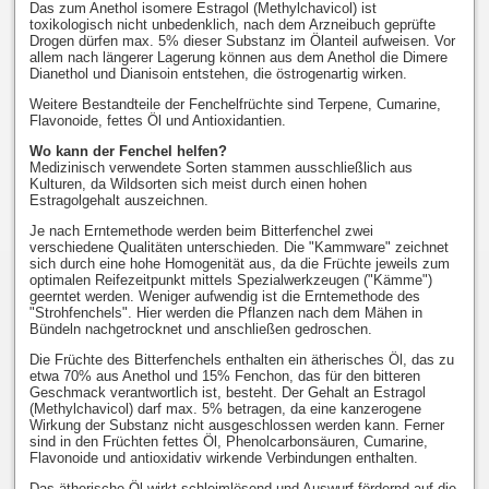
Das zum Anethol isomere Estragol (Methylchavicol) ist
toxikologisch nicht unbedenklich, nach dem Arzneibuch geprüfte
Drogen dürfen max. 5% dieser Substanz im Ölanteil aufweisen. Vor
allem nach längerer Lagerung können aus dem Anethol die Dimere
Dianethol und Dianisoin entstehen, die östrogenartig wirken.
Weitere Bestandteile der Fenchelfrüchte sind Terpene, Cumarine,
Flavonoide, fettes Öl und Antioxidantien.
Wo kann der Fenchel helfen?
Medizinisch verwendete Sorten stammen ausschließlich aus
Kulturen, da Wildsorten sich meist durch einen hohen
Estragolgehalt auszeichnen.
Je nach Erntemethode werden beim Bitterfenchel zwei
verschiedene Qualitäten unterschieden. Die "Kammware" zeichnet
sich durch eine hohe Homogenität aus, da die Früchte jeweils zum
optimalen Reifezeitpunkt mittels Spezialwerkzeugen ("Kämme")
geerntet werden. Weniger aufwendig ist die Erntemethode des
"Strohfenchels". Hier werden die Pflanzen nach dem Mähen in
Bündeln nachgetrocknet und anschließen gedroschen.
Die Früchte des Bitterfenchels enthalten ein ätherisches Öl, das zu
etwa 70% aus Anethol und 15% Fenchon, das für den bitteren
Geschmack verantwortlich ist, besteht. Der Gehalt an Estragol
(Methylchavicol) darf max. 5% betragen, da eine kanzerogene
Wirkung der Substanz nicht ausgeschlossen werden kann. Ferner
sind in den Früchten fettes Öl, Phenolcarbonsäuren, Cumarine,
Flavonoide und antioxidativ wirkende Verbindungen enthalten.
Das ätherische Öl wirkt schleimlösend und Auswurf fördernd auf die