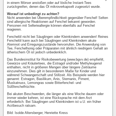
in einem Mörser anstoßen oder auf lösliche Instant-Tees
zurückgreifen, denen das Öl mikroverkapselt zugesetzt wurde.
Worauf ist unbedingt zu achten?
Nicht anwenden bei Überempfindlichkeit gegenüber Fenchel! Selten
sind allergische Reaktionen auf Fenchel bekannt geworden.
Personen mit Sellerieallergie können ebenfalls auf Fenchel
reagieren.
Fenchelöl nicht bei Säuglingen oder Kleinkindern anwenden! Reines
Fenchelöl kann auch bei Säuglingen und Kleinkindern akute
Atemnot und Erregungszustände hervorrufen. Die Anwendung von
Tee, Fenchelhonig oder Präparaten mit ähnlich niedrigem Gehalt an
ätherischem Öl ist jedoch unbedenklich.
Das Bundesinstitut für Risikobewertung (www.bgvv.de) empfiehlt,
Gewürze und Kräutertees, die Estragol und/oder Methyleugenol
enthalten, nicht in größeren Mengen über längere Zeiträume
einzunehmen. Dies gilt in besonderem Maße für Kinder und
während Schwangerschaft und Stillzeit. Als Beispiele werden hier
genannt: Estragon, Basilikum, Anis, Sternanis, Piment,
Muskatnuss, Lemongras sowie Bitterfenchel- und
Süßfenchelfrüchte.
Bei akuten Beschwerden, die länger als eine Woche dauern oder
immer wieder kehren, ist eine Rücksprache mit dem Arzt
erforderlich. Bei Säuglingen und Kleinkindern ist u.U. ein früher
Arztbesuch ratsam.
Bild: Isolde Altersberger, Henriette Kress