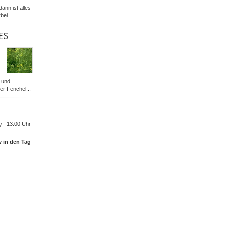
dann ist alles
bei...
ES
 und
er Fenchel...
 -
13:00 Uhr
v in den Tag