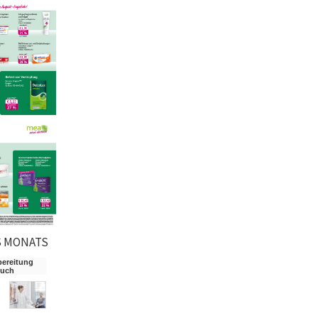
S MONATS
bereitung
such