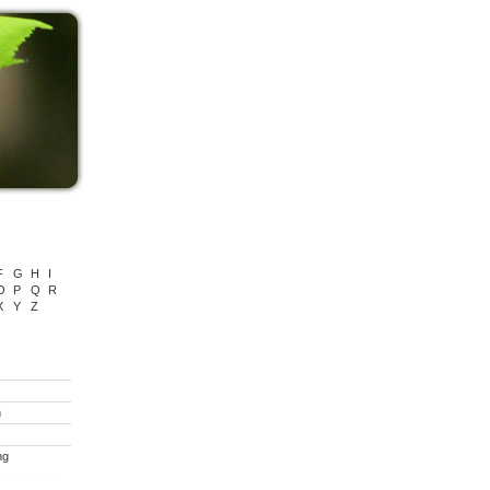
F
G
H
I
O
P
Q
R
X
Y
Z
n
ng