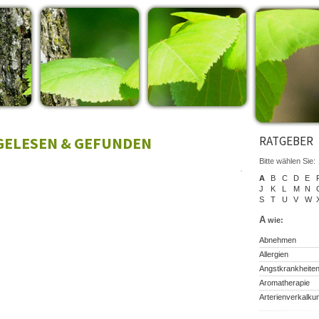
 GELESEN & GEFUNDEN
RATGEBER
Bitte wählen Sie:
A
B
C
D
E
J
K
L
M
N
S
T
U
V
W
A
wie:
Abnehmen
Allergien
Angstkrankheite
Aromatherapie
Arterienverkalku