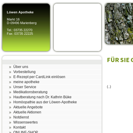
Löwen Apotheke
Markt 16
D-09496 Marienberg
Tel.: 03735 22270
Fax: 03735 22225
FÜR SIE
Über uns
Vorbestellung
E-Rezept per CardLink einlösen
meine apotheke
(..)
Unser Service
Medikationsberatung
Hautberatung nach Dr. Kathrin Büke
Homöopathie aus der Löwen-Apotheke
Aktuelle Angebote
Aktuelle Aktionen
Notdienst
Wissenswertes
Kontakt
ONLINE-SHOP