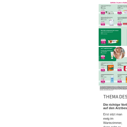
THEMA DE
Die richtige Vor
auf den Arztbe
Erst sitzt man
ewig im
Wartezimmer,
dann geht es