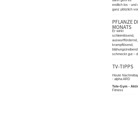
endlich los - und 
ganz plötzlich vor
PFLANZE D
MONATS
Er wirkt
schleimlösend,
auswurffördernd,
krampflösend,
blähungstreibend
schmeckt gut – d
TV-TIPPS
Heute Nachmittag
- alpha ARD
Tele-Gym - Akti
Fitness