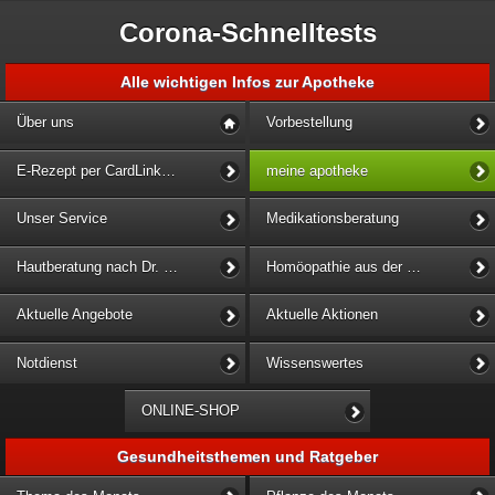
Corona-Schnelltests
Alle wichtigen Infos zur Apotheke
Über uns
Vorbestellung
E-Rezept per CardLink einlösen
meine apotheke
Unser Service
Medikationsberatung
Hautberatung nach Dr. Kathrin Büke
Homöopathie aus der Löwen-Apotheke
Aktuelle Angebote
Aktuelle Aktionen
Notdienst
Wissenswertes
ONLINE-SHOP
Gesundheitsthemen und Ratgeber