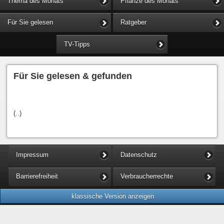
Thema des Monats
Pflanze des Monats
Für Sie gelesen
Ratgeber
TV-Tipps
Für Sie gelesen & gefunden
(..)
Impressum
Datenschutz
Barrierefreiheit
Verbraucherrechte
klassische Version anzeigen