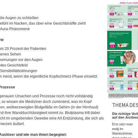
die Augen zu schließen
ühl im Nacken, das über eine Gesichtshälfte zieht
e Aura-Phänomene
ne
bis 20 Prozent der Patienten
enes Sehen
heinungen vor den Augen
tes Gesichtsfeld
Sensibilitätsstörungen
 meist, wenn die eigentliche Kopfschmerz-Phase einsetzt
Prozesse
genauen Ursachen und Prozesse noch nicht vollständig
, so wissen die Mediziner doch zumindest, was im Kopf
THEMA DE
nen, weitverzweigten Blutgefäße im Gehirn (in der Hirnhaut)
nd ihre Wanddurchlässigkeit nimmt zu. Blutplasma tritt dabei
Die richtige Vor
auf den Arztbe
cht im umgebenden Gewebe eine Art Entzündung, die sich als
merzen äußert.
Erst sitzt man
ewig im
Wartezimmer,
 Auslöser und wie man ihnen begegnet:
dann geht es