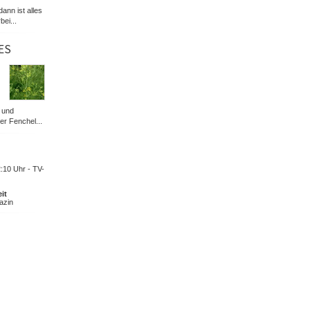
dann ist alles
bei...
ES
 und
er Fenchel...
:10 Uhr - TV-
it
azin