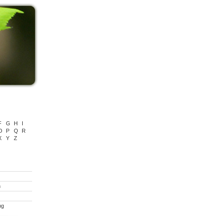
F
G
H
I
O
P
Q
R
X
Y
Z
n
ng