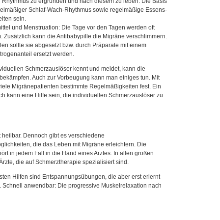
n Rhythmus zu ergründen und nach diesem zu leben. Die Basis
regelmäßiger Schlaf-Wach-Rhythmus sowie regelmäßige Essens-
iten sein.
ttel und Menstruation: Die Tage vor den Tagen werden oft
 Zusätzlich kann die Antibabypille die Migräne verschlimmern.
llen sollte sie abgesetzt bzw. durch Präparate mit einem
trogenanteil ersetzt werden.
ividuellen Schmerzauslöser kennt und meidet, kann die
 bekämpfen. Auch zur Vorbeugung kann man einiges tun. Mit
 viele Migränepatienten bestimmte Regelmäßigkeiten fest. Ein
 kann eine Hilfe sein, die individuellen Schmerzauslöser zu
t heilbar. Dennoch gibt es verschiedene
ichkeiten, die das Leben mit Migräne erleichtern. Die
t in jedem Fall in die Hand eines Arztes. In allen großen
 Ärzte, die auf Schmerztherapie spezialisiert sind.
gsten Hilfen sind Entspannungsübungen, die aber erst erlernt
 Schnell anwendbar: Die progressive Muskelrelaxation nach