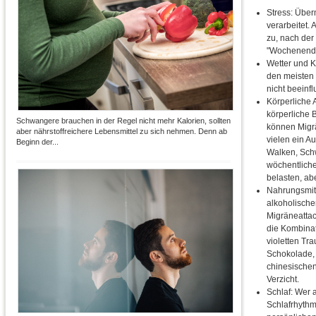
Stress: Über
verarbeitet.
zu, nach der
"Wochenend-
Wetter und 
den meisten 
nicht beeinfl
Körperliche
körperliche 
Schwangere brauchen in der Regel nicht mehr Kalorien, sollten
können Migr
aber nährstoffreichere Lebensmittel zu sich nehmen. Denn ab
vielen ein A
Beginn der...
Walken, Schw
wöchentliche
belasten, abe
Nahrungsmitt
alkoholische
Migräneattac
die Kombinat
violetten Tra
Schokolade, 
chinesischen 
Verzicht.
Schlaf: Wer
Schlafrhythm