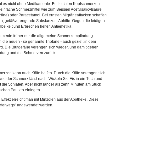
ht es nicht ohne Medikamente. Bei leichten Kopfschmerzen
 einfache Schmerzmittel wie zum Beispiel Acetylsalicylsäure
igräne) oder Paracetamol. Bei ernsten Migräneattacken schaffen
en, gefäßverengende Substanzen, Abhilfe. Gegen die leidigen
elkeit und Erbrechen helfen Antiemetika.
mente früher nur die allgemeine Schmerzempfindung
n die neuen - so genannte Triptane - auch gezielt in dem
. Die Blutgefäße verengen sich wieder, und damit gehen
ndung und die Schmerzen zurück.
rzen kann auch Kälte helfen. Durch die Kälte verengen sich
 und der Schmerz lässt nach. Wickeln Sie Eis in ein Tuch und
t die Schläfen. Aber nicht länger als zehn Minuten am Stück
ischen Pausen einlegen.
 Effekt erreicht man mit Minzölen aus der Apotheke. Diese
nterwegs" angewendet werden.