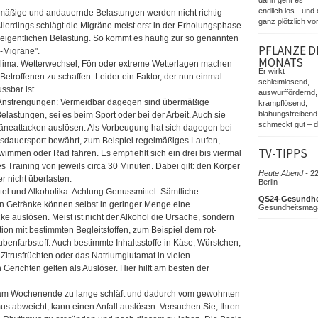
endlich los - und 
mäßige und andauernde Belastungen werden nicht richtig
ganz plötzlich vor
 Allerdings schlägt die Migräne meist erst in der Erholungsphase
 eigentlichen Belastung. So kommt es häufig zur so genannten
PFLANZE D
Migräne".
MONATS
Klima: Wetterwechsel, Fön oder extreme Wetterlagen machen
Er wirkt
Betroffenen zu schaffen. Leider ein Faktor, der nun einmal
schleimlösend,
ussbar ist.
auswurffördernd,
 Anstrengungen: Vermeidbar dagegen sind übermäßige
krampflösend,
blähungstreibend
Belastungen, sei es beim Sport oder bei der Arbeit. Auch sie
schmeckt gut – d
äneattacken auslösen. Als Vorbeugung hat sich dagegen bei
usdauersport bewährt, zum Beispiel regelmäßiges Laufen,
TV-TIPPS
immen oder Rad fahren. Es empfiehlt sich ein drei bis viermal
s Training von jeweils circa 30 Minuten. Dabei gilt: den Körper
Heute Abend -
22
r nicht überlasten.
Berlin
el und Alkoholika: Achtung Genussmittel: Sämtliche
QS24-Gesundhe
n Getränke können selbst in geringer Menge eine
Gesundheitsmag
ke auslösen. Meist ist nicht der Alkohol die Ursache, sondern
ion mit bestimmten Begleitstoffen, zum Beispiel dem rot-
ubenfarbstoff. Auch bestimmte Inhaltsstoffe in Käse, Würstchen,
Zitrusfrüchten oder das Natriumglutamat in vielen
Gerichten gelten als Auslöser. Hier hilft am besten der
 am Wochenende zu lange schläft und dadurch vom gewohnten
us abweicht, kann einen Anfall auslösen. Versuchen Sie, Ihren