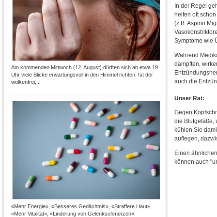
In der Regel ge
helfen oft schon
(z.B. Aspirin M
Vasokonstriktor
Symptome wie Üb
Während Medika
dämpften, wirke
Am kommenden Mittwoch (12. August) dürften sich ab etwa 19
Entzündungsherd
Uhr viele Blicke erwartungsvoll in den Himmel richten. Ist der
auch die Entzü
wolkenfrei,...
Unser Rat:
Gegen Kopfschme
die Blutgefäße,
kühlen Sie dami
auflegen, dazw
Einen ähnlichen
können auch "u
«Mehr Energie», «Besseres Gedächtnis», «Straffere Haut»,
«Mehr Vitalität», «Linderung von Gelenkschmerzen»: