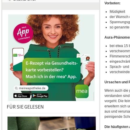
Vorboten:
Müdigkeit
der Wunsch 
Spannungsgef
so genannt
Aura-Phänome
bei etwa 15 
verschwomm
Flimmerersc
eingeschränk
Sprach- und 
verschwinden
Ursachen und 
Wenn auch die 
verstanden sind
vorgeht. Die fei
FÜR SIE GELESEN
erweitern sich u
aus und verursa
peinigende Sch
Die häufigsten