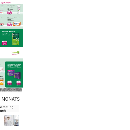
S MONATS
bereitung
such