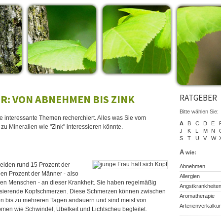
R: VON ABNEHMEN BIS ZINK
RATGEBER
Bitte wählen Sie:
ie interessante Themen recherchiert. Alles was Sie vom
A
B
C
D
E
zu Mineralien wie "Zink" interessieren könnte.
J
K
L
M
N
S
T
U
V
W
A
wie:
leiden rund 15 Prozent der
Abnehmen
en Prozent der Männer - also
Allergien
onen Menschen - an dieser Krankheit. Sie haben regelmäßig
Angstkrankheite
pulsierende Kopfschmerzen. Diese Schmerzen können zwischen
Aromatherapie
n bis zu mehreren Tagen andauern und sind meist von
Arterienverkalku
en wie Schwindel, Übelkeit und Lichtscheu begleitet.