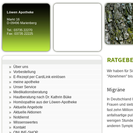
Löwen Apotheke
Markt 16
D-09496 Marienberg
Tel.: 03735 22270
Fax: 03735 22225
RATGEBE
Über uns
Wir haben für S
Vorbestellung
"Abnehmen" bis 
E-Rezept per CardLink einlösen
meine apotheke
Unser Service
Migräne
Medikationsberatung
Hautberatung nach Dr. Kathrin Büke
In Deutschland 
Homöopathie aus der Löwen-Apotheke
Frauen und sieb
Aktuelle Angebote
fast zehn Milli
Aktuelle Aktionen
anfallsartige 
Notdienst
wenigen Stunde
Wissenswertes
anderen Symptom
Kontakt
ONLINE-SHOP