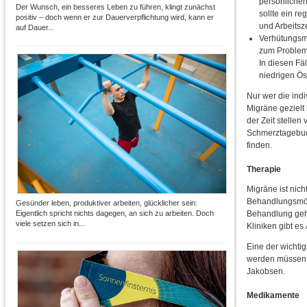
persönliche
Der Wunsch, ein besseres Leben zu führen, klingt zunächst
sollte ein 
positiv – doch wenn er zur Dauerverpflichtung wird, kann er
und Arbeitsze
auf Dauer...
Verhütungsmi
zum Problem.
In diesen Fä
niedrigen Ös
Nur wer die ind
Migräne gezielt
der Zeit stellen
Schmerztagebuch
finden.
Therapie
Migräne ist nich
Behandlungsmögl
Gesünder leben, produktiver arbeiten, glücklicher sein:
Behandlung gehör
Eigentlich spricht nichts dagegen, an sich zu arbeiten. Doch
viele setzen sich in...
Kliniken gibt es
Eine der wichti
werden müssen.
Jakobsen.
Medikamente