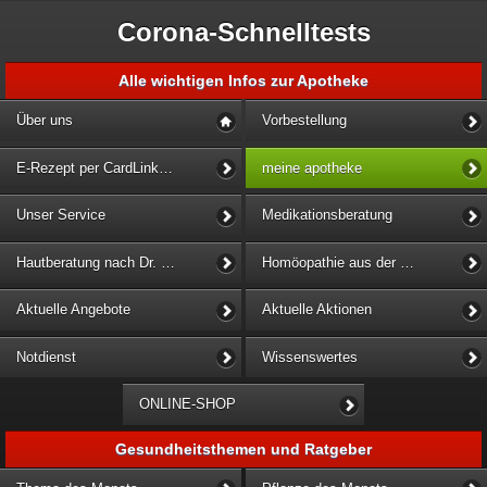
Corona-Schnelltests
Alle wichtigen Infos zur Apotheke
Über uns
Vorbestellung
E-Rezept per CardLink einlösen
meine apotheke
Unser Service
Medikationsberatung
Hautberatung nach Dr. Kathrin Büke
Homöopathie aus der Löwen-Apotheke
Aktuelle Angebote
Aktuelle Aktionen
Notdienst
Wissenswertes
ONLINE-SHOP
Gesundheitsthemen und Ratgeber